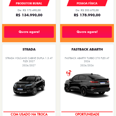
PRODUTOR RURAL
PESSOA FÍSICA
De: R$ 173.490,00
De: R$ 203.670,00
R$ 134.990,00
R$ 178.990,00
Quero agora!
Quero agora!
STRADA
FASTBACK ABARTH
STRADA VOLCANO CABINE DUPLA 1.3 AT
FASTBACK ABARTH TURBO 270 FLEX AT
FLEX 2027
2026
2026/2027
2026/2026
COM USADO NA TROCA
OPORTUNIDADE