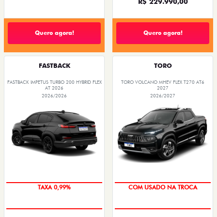
R$ 229.990,00
Quero agora!
Quero agora!
FASTBACK
TORO
FASTBACK IMPETUS TURBO 200 HYBRID FLEX
TORO VOLCANO MHEV FLEX T270 AT6
AT 2026
2027
2026/2026
2026/2027
TAXA 0,99%
COM USADO NA TROCA