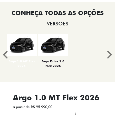
VERSÕES
Anterior
P
Argo 1.0 MT Flex
Argo Drive 1.0
2026
Flex 2026
Argo 1.0 MT Flex 2026
a partir de R$ 95.990,00