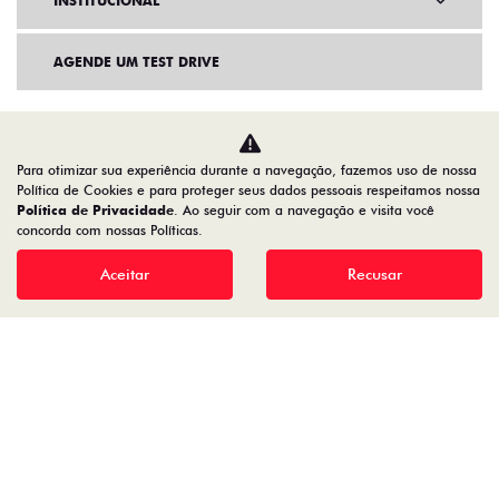
INSTITUCIONAL
AGENDE UM TEST DRIVE
Para otimizar sua experiência durante a navegação, fazemos uso de nossa
Política de Cookies e para proteger seus dados pessoais respeitamos nossa
Política de Privacidade
. Ao seguir com a navegação e visita você
concorda com nossas Políticas.
Aceitar
Recusar
Home
VDP: Fiat Pulse Hybrid
Desacelere. Seu bem maior é a vida.
91.525.790/0001-84