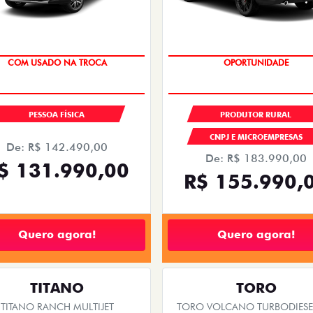
COM USADO NA TROCA
OPORTUNIDADE
PESSOA FÍSICA
PRODUTOR RURAL
CNPJ E MICROEMPRESAS
De: R$ 142.490,00
De: R$ 183.990,00
$ 131.990,00
R$ 155.990,
Quero agora!
Quero agora!
TITANO
TORO
TITANO RANCH MULTIJET
TORO VOLCANO TURBODIESEL