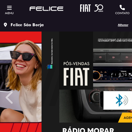
MENU
CONTATO
Felice São Borja
Alterar
templates.template-01.components.carousel.texts.contro
temp