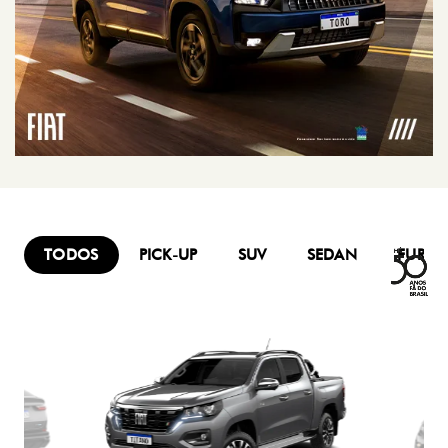
TODOS
PICK-UP
SUV
SEDAN
FURG