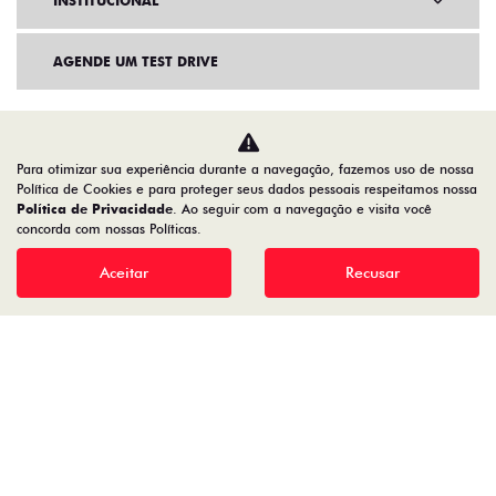
INSTITUCIONAL
AGENDE UM TEST DRIVE
Para otimizar sua experiência durante a navegação, fazemos uso de nossa
Política de Cookies e para proteger seus dados pessoais respeitamos nossa
Política de Privacidade
. Ao seguir com a navegação e visita você
concorda com nossas Políticas.
Aceitar
Recusar
Home
VDP: Fiat Strada
Desacelere. Seu bem maior é a vida.
91.525.790/0001-84