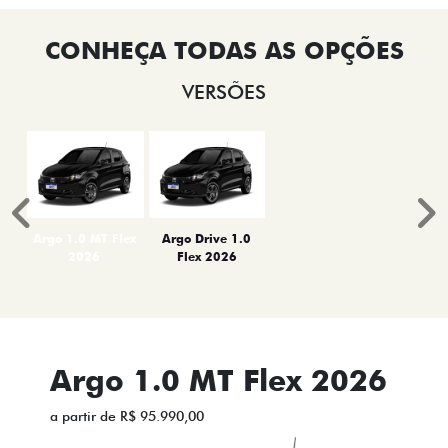
VERSÕES
Anterior
P
Argo 1.0 MT Flex
Argo Drive 1.0
2026
Flex 2026
Argo 1.0 MT Flex 2026
a partir de R$ 95.990,00