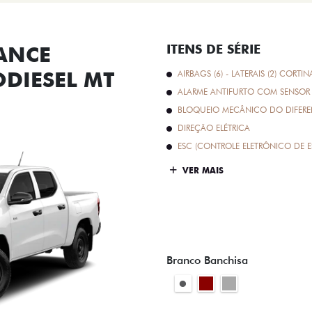
ANCE
ITENS DE SÉRIE
ODIESEL MT
AIRBAGS (6) - LATERAIS (2) CORTIN
ALARME ANTIFURTO COM SENSOR 
BLOQUEIO MECÂNICO DO DIFEREN
DIREÇÃO ELÉTRICA
ESC (CONTROLE ELETRÔNICO DE E
VER MAIS
Branco Banchisa