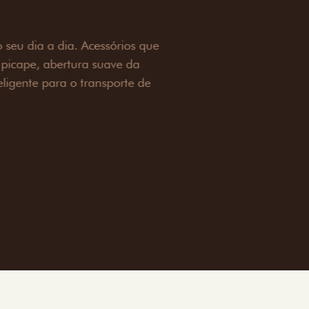
OAD
ualquer desafio. O Pack off-road combina
é 3,5 toneladas, alargadores de para-
ecendo mais capacidade de reboque,
oceria e um visual ainda mais imponente
rreno com confiança.
ia