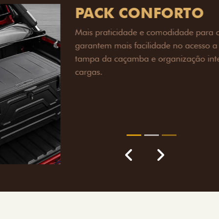
PACK OFF-R
Prepare sua picape para q
engate de reboque para at
lamas e overbumper, ofer
proteção extra para a carr
para enfrentar qualquer te
Próximo
Previous
Next
Pack tecnolog