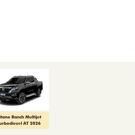
itano Ranch Multijet
urbodiesel AT 2026