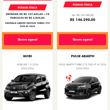
PESSOA FÍSICA
PESSOA FÍSICA
ENTRADA DE R$ 107.443,00 +18
De: R$ 162.490,00
PARCELAS DE R$ 2.820,83
R$ 146.290,00
FASTBACK LIMITED EDITION TURBO 270
FLEX AT 2026
Quero agora!
Quero agora!
MOBI
PULSE ABARTH
MOBI LIKE 1.0 2026
PULSE ABARTH TURBO 270 FLEX AT 4P 2026
2026/2026
2026/2026