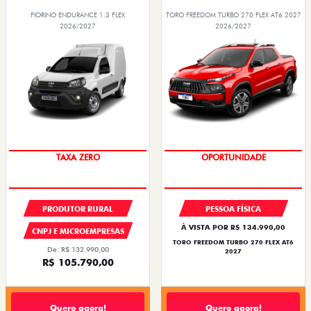
FIORINO ENDURANCE 1.3 FLEX
TORO FREEDOM TURBO 270 FLEX AT6 2027
2026/2027
2026/2027
TAXA ZERO
PRODUTOR RURAL
PESSOA FÍSICA
À VISTA POR R$ 134.990,00
CNPJ E MICROEMPRESAS
TORO FREEDOM TURBO 270 FLEX AT6
De: R$ 132.990,00
2027
R$ 105.790,00
Quero agora!
Quero agora!