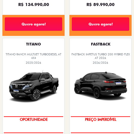
R$ 134.990,00
R$ 89.990,00
Quero agora!
Quero agora!
TITANO
FASTBACK
TITANO RANCH MULTIJET TURBODIESEL AT
FASTBACK IMPETUS TURBO 200 HYBRID FLEX
4X4
AT 2026
2025/2026
2026/2026
OPORTUNIDADE