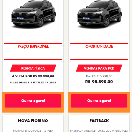
OPORTUNIDADE
OPORTUNIDADE
PESSOA FÍSICA
VENDAS PARA PCD
À VISTA POR R$ 99.990,00
De: R$ 115.990,00
R$ 98.890,00
PULSE DRIVE 1.3 MT FLEX 4P 2026
Quero agora!
Quero agora!
NOVA FIORINO
FASTBACK
FIORINO ENDURANCE 1.3 FLEX
FASTBACK AUDACE TURBO 200 HYBRID FLEX