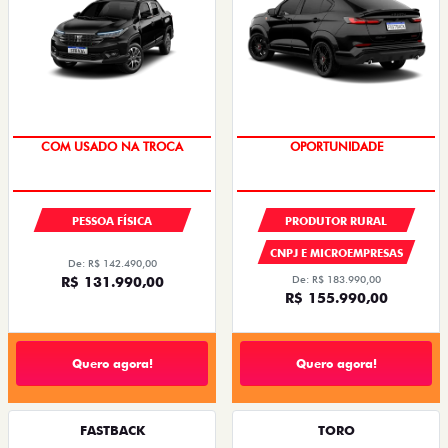
COM USADO NA TROCA
OPORTUNIDADE
PESSOA FÍSICA
PRODUTOR RURAL
CNPJ E MICROEMPRESAS
De: R$ 142.490,00
R$ 131.990,00
De: R$ 183.990,00
R$ 155.990,00
Quero agora!
Quero agora!
FASTBACK
TORO