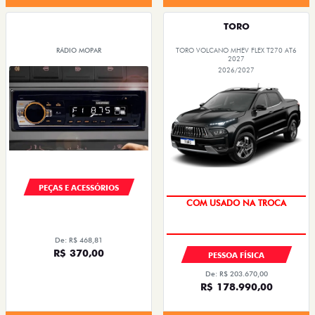
TORO
RÁDIO MOPAR
TORO VOLCANO MHEV FLEX T270 AT6
2027
2026/2027
PEÇAS E ACESSÓRIOS
De: R$ 468,81
R$ 370,00
PESSOA FÍSICA
De: R$ 203.670,00
R$ 178.990,00