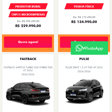
PRODUTOR RURAL
PESSOA FÍSICA
CNPJ E MICROEMPRESAS
De: R$ 173.490,00
De: R$ 290.490,00
R$ 134.990,00
R$ 229.990,00
Quero agora!
Quero agora!
WhatsApp
FASTBACK
PULSE
FASTBACK IMPETUS TURBO 200 HYBRID FLEX
PULSE DRIVE 1.3 AT FLEX 4P 2026
AT 2026
2026/2026
2026/2026