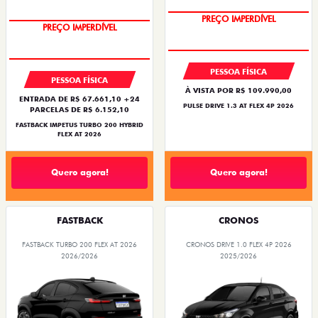
O SUV AUTOMÁTICO MAIS
BARATO DO BRASIL
PESSOA FÍSICA
PESSOA FÍSICA
À VISTA POR R$ 109.990,00
ENTRADA DE R$ 67.661,10 +24
PULSE DRIVE 1.3 AT FLEX 4P 2026
PARCELAS DE R$ 6.152,10
FASTBACK IMPETUS TURBO 200 HYBRID
FLEX AT 2026
Quero agora!
Quero agora!
FASTBACK
CRONOS
FASTBACK TURBO 200 FLEX AT 2026
CRONOS DRIVE 1.0 FLEX 4P 2026
2026/2026
2025/2026