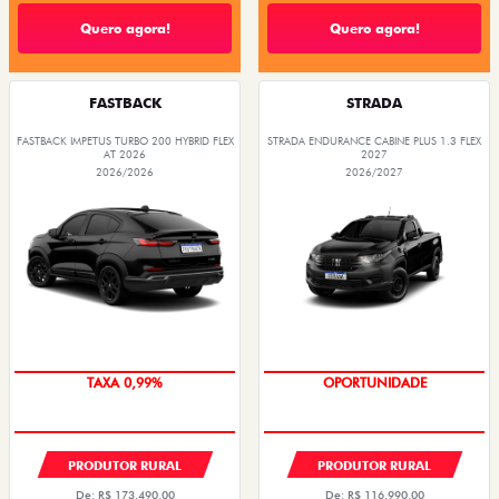
Quero agora!
Quero agora!
FASTBACK
STRADA
FASTBACK IMPETUS TURBO 200 HYBRID FLEX
STRADA ENDURANCE CABINE PLUS 1.3 FLEX
AT 2026
2027
2026/2026
2026/2027
PRODUTOR RURAL
PRODUTOR RURAL
De: R$ 173.490,00
De: R$ 116.990,00