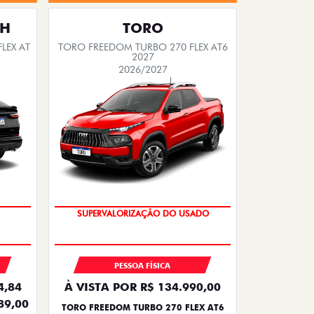
TH
TORO
LEX AT
TORO FREEDOM TURBO 270 FLEX AT6
2027
2026/2027
OPORTUNIDADE
SUPERVALORIZAÇÃO DO USADO
PESSOA FÍSICA
4,84
À VISTA POR R$ 134.990,00
89,00
TORO FREEDOM TURBO 270 FLEX AT6