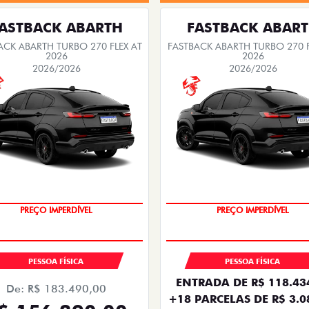
ASTBACK ABARTH
FASTBACK ABAR
ACK ABARTH TURBO 270 FLEX AT
FASTBACK ABARTH TURBO 270 F
2026
2026
2026/2026
2026/2026
TAXA ZERO
SAIA DE FIAT 0KM
PREÇO IMPERDÍVEL
PREÇO IMPERDÍVEL
PESSOA FÍSICA
PESSOA FÍSICA
ENTRADA DE R$ 118.43
De: R$ 183.490,00
+18 PARCELAS DE R$ 3.0