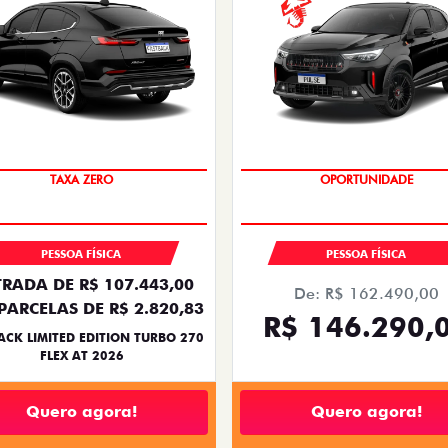
PREÇO IMPERDÍVEL
SAIA DE FIAT 0KM
TAXA ZERO
OPORTUNIDADE
PESSOA FÍSICA
PESSOA FÍSICA
RADA DE R$ 107.443,00
De: R$ 162.490,00
PARCELAS DE R$ 2.820,83
R$ 146.290,
ACK LIMITED EDITION TURBO 270
FLEX AT 2026
Quero agora!
Quero agora!