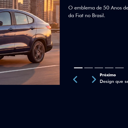
Teto bicolor, adesivos esti
uma identidade visual únic
Próximo
Previous
Next
Teto Panorâm