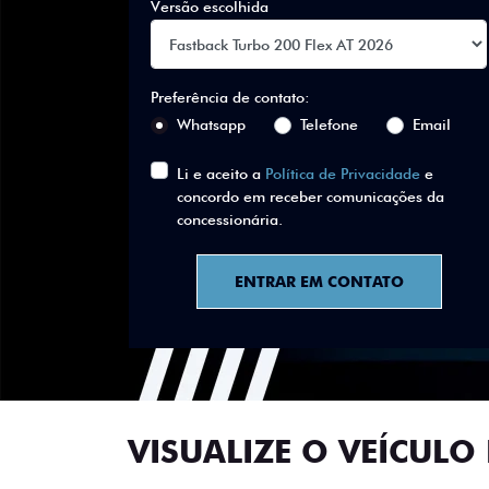
Versão escolhida
Preferência de contato:
Whatsapp
Telefone
Email
Li e aceito a
Política de Privacidade
e
concordo em receber comunicações da
concessionária.
ENTRAR EM CONTATO
VISUALIZE O VEÍCULO 