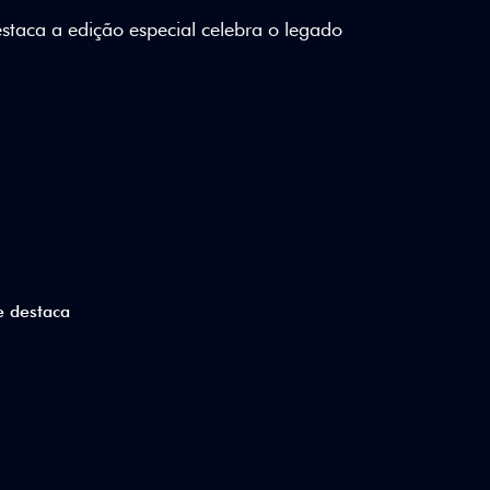
lizados e detalhes em Citrus Green criam
a.
ico