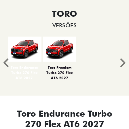
TORO
VERSÕES
Anterior
P
Toro Endurance
Toro Freedom
Turbo 270 Flex
Turbo 270 Flex
AT6 2027
AT6 2027
Toro Endurance Turbo
270 Flex AT6 2027