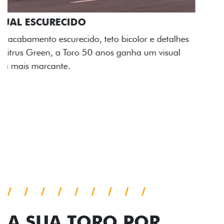
ADESIVOS ESTILIZADOS
Os adesivos aplicados no capô e nas laterais
reforçam a identidade única dessa edição para lá de
comemorativa.
Próximo
Previous
Next
Tecnologia de série
A SUA TORO POR
TODOS OS ÂNGULOS