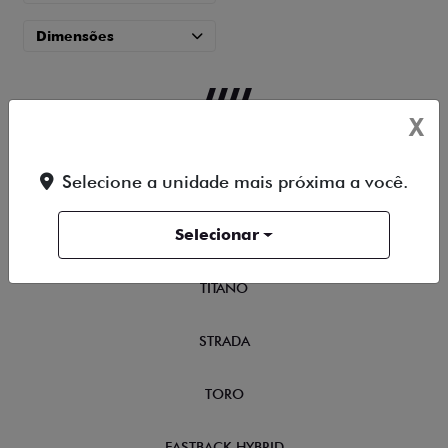
Dimensões
X
Selecione a unidade mais próxima a você.
OFERTAS
Selecionar
NOVOS
TITANO
STRADA
TORO
FASTBACK HYBRID