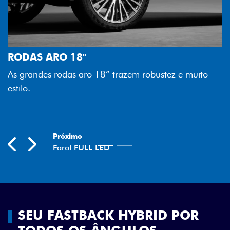
FAROL FULL
Tecnologia do
ARO 18"
melhor lumino
 rodas aro 18” trazem robustez e muito
economia para
Previous
Next
t
SEU FASTBACK HYBRID POR