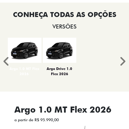
VERSÕES
Anterior
P
Argo 1.0 MT Flex
Argo Drive 1.0
2026
Flex 2026
Argo 1.0 MT Flex 2026
a partir de R$ 95.990,00