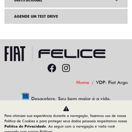
INSTITUCIONAL
AGENDE UM TEST DRIVE
Home
VDP: Fiat Argo
Desacelere. Seu bem maior é a vida.
Para otimizar sua experiência durante a navegação, fazemos uso de nossa
Política de Cookies e para proteger seus dados pessoais respeitamos nossa
Política de Privacidade
. Ao seguir com a navegação e visita você
91.525.790/0001-84
concorda com nossas Políticas.