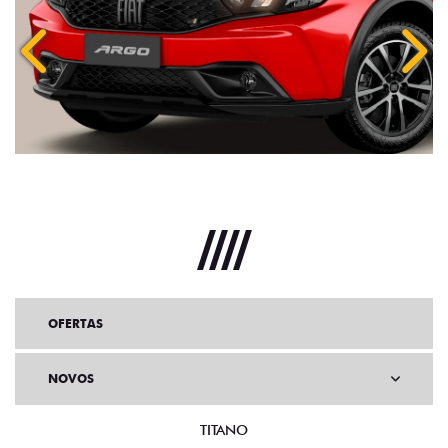
Anterior
Próx
OFERTAS
NOVOS
TITANO