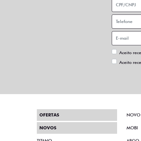
Aceito rec
Aceito rec
OFERTAS
NOVO
NOVOS
MOBI
TITANO
ARGO